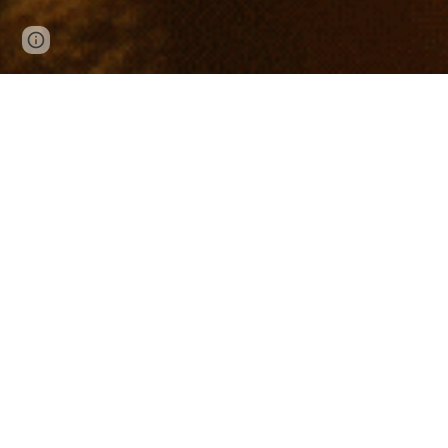
Google Sites
Report abuse
Departamento académico